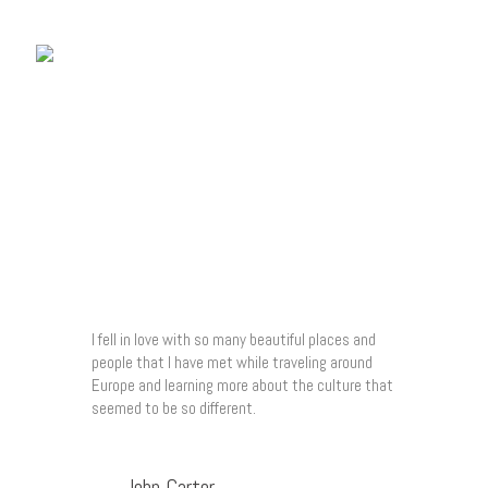
MOLLY COOPER
Startseite
Fördertöpfe
Unsere Projekte
Über Uns
I fell in love with so many beautiful places and
people that I have met while traveling around
Europe and learning more about the culture that
seemed to be so different.
John Carter