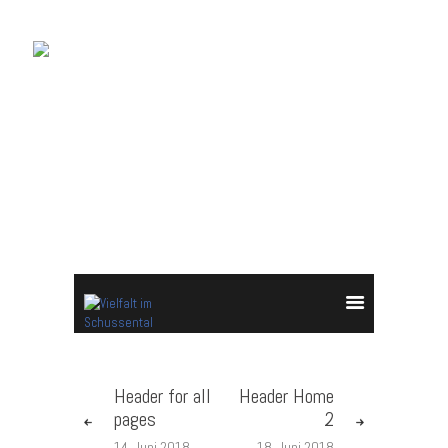
HEADER HOME 1
Startseite
Fördertöpfe
Unsere Projekte
Über Uns
Header for all
Header Home
pages
2
14. Juni 2018
18. Juni 2018